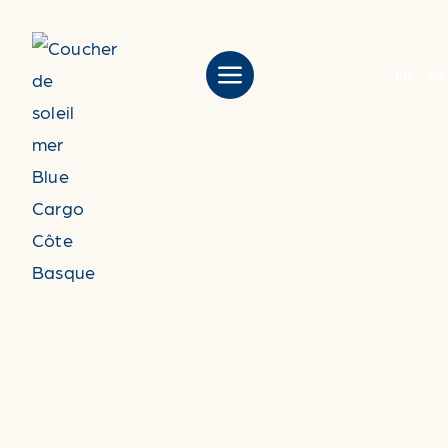
FR
05